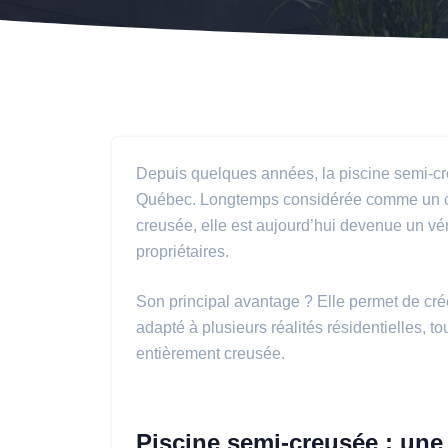
Depuis quelques années, la piscine semi-cr
Québec. Longtemps considérée comme un comp
creusée, elle est aujourd’hui devenue un vé
propriétaires.
Son principal avantage ? Elle permet de crée
adapté à plusieurs réalités résidentielles, to
entièrement creusée.
Piscine semi-creusée ; une 