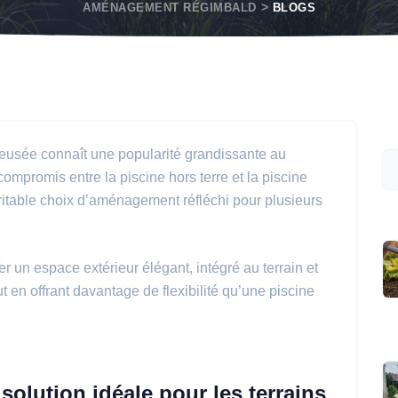
AMÉNAGEMENT RÉGIMBALD
BLOGS
eusée connaît une popularité grandissante au
romis entre la piscine hors terre et la piscine
ritable choix d’aménagement réfléchi pour plusieurs
r un espace extérieur élégant, intégré au terrain et
ut en offrant davantage de flexibilité qu’une piscine
solution idéale pour les terrains