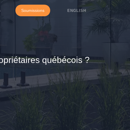
Soumissions
6
ENGLISH
ropriétaires québécois ?